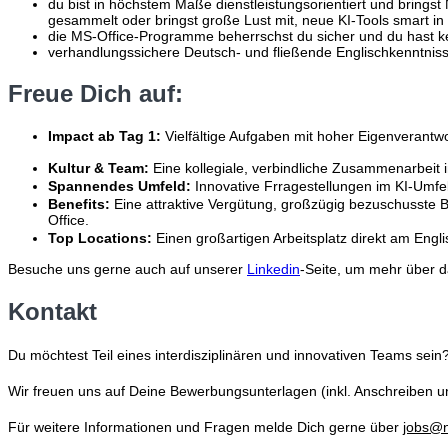
du bist in höchstem Maße dienstleistungsorientiert und bringst
gesammelt oder bringst große Lust mit, neue KI-Tools smart in 
die MS-Office-Programme beherrschst du sicher und du hast keine
verhandlungssichere Deutsch- und fließende Englischkenntnisse
Freue Dich auf:
Impact ab Tag 1:
Vielfältige Aufgaben mit hoher Eigenverant
Kultur & Team:
Eine kollegiale, verbindliche Zusammenarbeit 
Spannendes Umfeld:
Innovative Frragestellungen im KI-Umfe
Benefits:
Eine attraktive Vergütung, großzügig bezuschusste 
Office.
Top Locations:
Einen großartigen Arbeitsplatz direkt am Eng
Besuche uns gerne auch auf unserer
Linkedin
-Seite, um mehr über d
Kontakt
Du möchtest Teil eines interdisziplinären und innovativen Teams se
Wir freuen uns auf Deine Bewerbungsunterlagen (inkl. Anschreiben u
Für weitere Informationen und Fragen melde Dich gerne über
jobs@