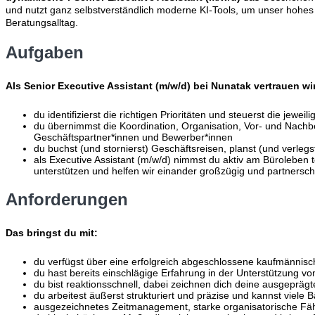
und nutzt ganz selbstverständlich moderne KI-Tools, um unser hohes T
Beratungsalltag.
Aufgaben
Als
Senior
Executive Assistant (m/w/d)
bei Nunatak vertrauen wi
du identifizierst die richtigen Prioritäten und steuerst die je
du übernimmst die Koordination, Organisation, Vor- und Nach
Geschäftspartner*innen und Bewerber*innen
du buchst (und stornierst) Geschäftsreisen, planst (und verle
als Executive Assistant (m/w/d) nimmst du aktiv am Büroleben t
unterstützen und helfen wir einander großzügig und partnerscha
Anforderungen
Das bringst du mit:
du verfügst über eine erfolgreich abgeschlossene kaufmännis
du hast bereits einschlägige Erfahrung in der Unterstützung v
du bist reaktionsschnell, dabei zeichnen dich deine ausgepr
du arbeitest äußerst strukturiert und präzise und kannst viele Bäl
ausgezeichnetes Zeitmanagement, starke organisatorische Fähi