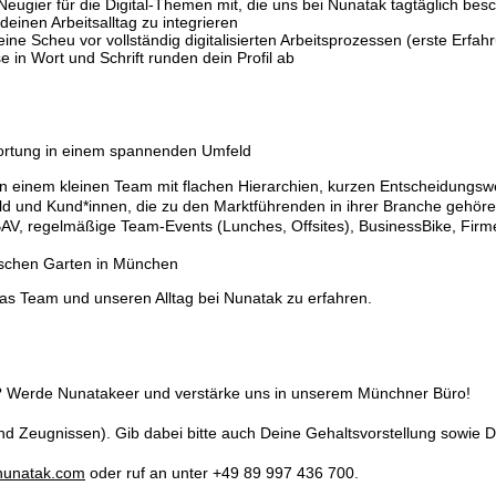
 Neugier für die Digital-Themen mit, die uns bei Nunatak tagtäglich bes
deinen Arbeitsalltag zu integrieren
 Scheu vor vollständig digitalisierten Arbeitsprozessen (erste Erfahru
 in Wort und Schrift runden dein Profil ab
wortung in einem spannenden Umfeld
in einem kleinen Team mit flachen Hierarchien, kurzen Entscheidungsw
ld und Kund*innen, die zu den Marktführenden in ihrer Branche gehöre
BAV, regelmäßige Team-Events (Lunches, Offsites), BusinessBike, Firm
lischen Garten in München
as Team und unseren Alltag bei Nunatak zu erfahren.
in? Werde Nunatakeer und verstärke uns in unserem Münchner Büro!
nd Zeugnissen). Gib dabei bitte auch Deine Gehaltsvorstellung sowie D
nunatak.com
oder ruf an unter +49 89 997 436 700.