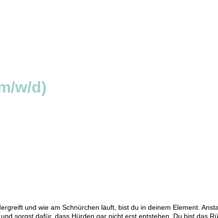
(m/w/d)
greift und wie am Schnürchen läuft, bist du in deinem Element. Anstat
nd sorgst dafür, dass Hürden gar nicht erst entstehen. Du bist das Rü