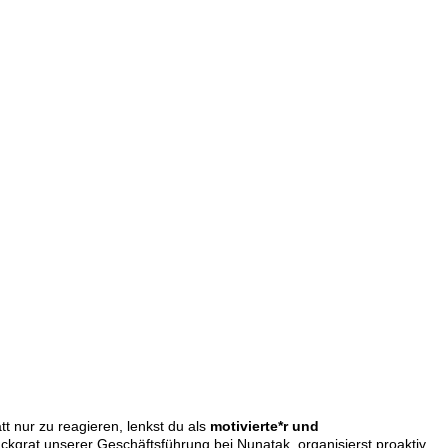
t nur zu reagieren, lenkst du als
motivierte*r und
ckgrat unserer Geschäftsführung bei Nunatak, organisierst proaktiv