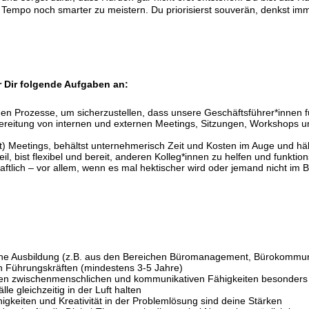
empo noch smarter zu meistern. Du priorisierst souverän, denkst immer
r Dir folgende Aufgaben an:
weiligen Prozesse, um sicherzustellen, dass unsere Geschäftsführer*innen
bereitung von internen und externen Meetings, Sitzungen, Workshops 
gst) Meetings, behältst unternehmerisch Zeit und Kosten im Auge und 
eil, bist flexibel und bereit, anderen Kolleg*innen zu helfen und fun
ftlich – vor allem, wenn es mal hektischer wird oder jemand nicht im B
che Ausbildung (z.B. aus den Bereichen Büromanagement, Bürokommuni
on Führungskräften (mindestens 3-5 Jahre)
ägten zwischenmenschlichen und kommunikativen Fähigkeiten besonders
le gleichzeitig in der Luft halten
gkeiten und Kreativität in der Problemlösung sind deine Stärken